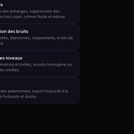
ws
 des échanges, suppression des
 hors sujet, rythme fluide et naturel.
ion des bruits
asites, déplosives, claquements, bruits de
nd.
des niveaux
matrice et invités, écoute homogène sur
es oreilles.
es plateformes, export final prêt à la
le Podcasts et Ausha.