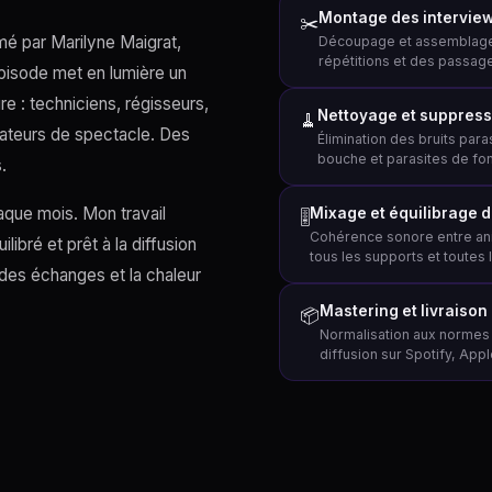
Montage des intervie
✂️
mé par Marilyne Maigrat,
Découpage et assemblage
répétitions et des passages
pisode met en lumière un
re : techniciens, régisseurs,
Nettoyage et suppress
🧹
rateurs de spectacle. Des
Élimination des bruits par
bouche et parasites de fo
.
aque mois. Mon travail
Mixage et équilibrage 
🎚️
Cohérence sonore entre ani
libré et prêt à la diffusion
tous les supports et toutes l
é des échanges et la chaleur
Mastering et livraison
📦
Normalisation aux normes d
diffusion sur Spotify, App