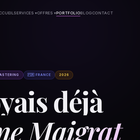
CCUEIL
SERVICES ▾
OFFRES
▾
PORTFOLIO
BLOG
CONTACT
MASTERING
🇫🇷 FRANCE
2026
yais déjà
ne Maigrat