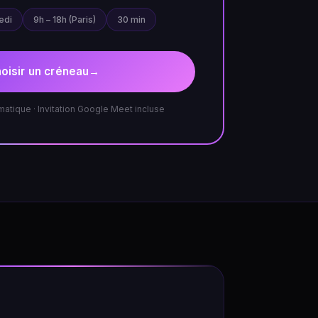
edi
9h – 18h (Paris)
30 min
oisir un créneau
→
atique · Invitation Google Meet incluse