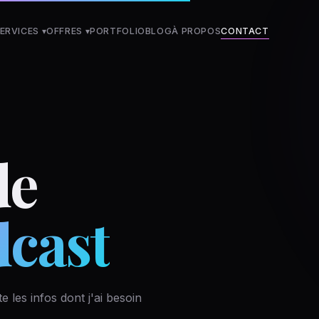
ERVICES ▾
OFFRES
▾
PORTFOLIO
BLOG
À PROPOS
CONTACT
de
dcast
les infos dont j'ai besoin