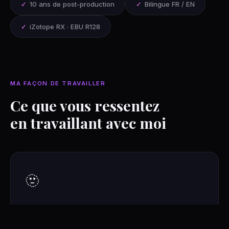
✓
10 ans de post-production
✓
Bilingue FR / EN
✓
iZotope RX · EBU R128
MA FAÇON DE TRAVAILLER
Ce que vous ressentez
en travaillant avec moi
🫥
Transparente
Je m'intègre à votre flux de travail existant sans le