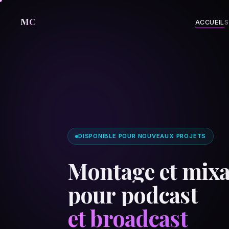
MC
ACCUEIL
S
DISPONIBLE POUR NOUVEAUX PROJETS
M
o
n
t
a
g
e
e
t
m
i
x
p
o
u
r
p
o
d
c
a
s
t
et broadcast