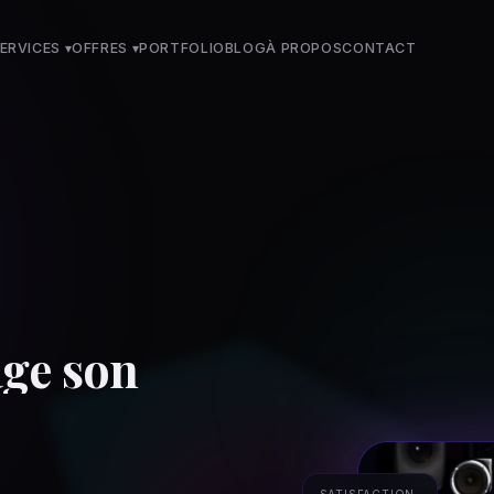
ERVICES
▾
OFFRES
▾
PORTFOLIO
BLOG
À PROPOS
CONTACT
a
g
e
s
o
n
SATISFACTION