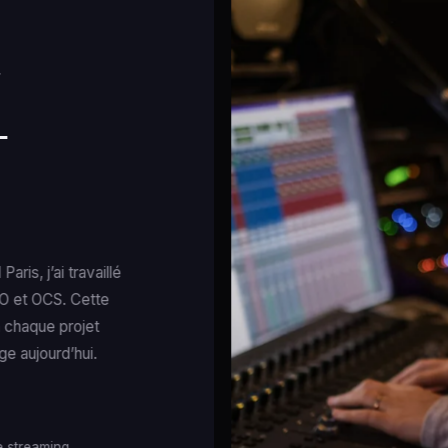
T
-
ris, j’ai travaillé
BO et OCS. Cette
à chaque projet
ge aujourd’hui.
e streaming