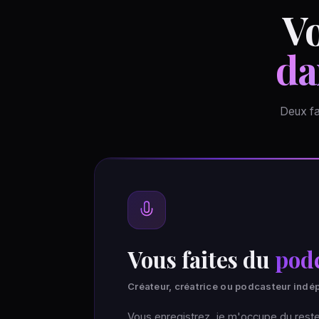
Vo
da
Deux fa
Vous faites du
podc
Créateur, créatrice ou podcasteur ind
Vous enregistrez, je m'occupe du rest