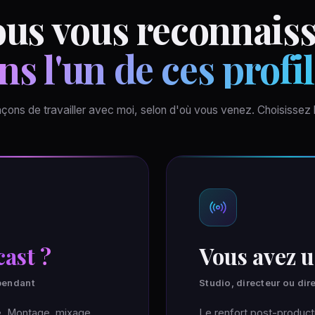
us vous reconnais
ns l'un de ces profil
çons de travailler avec moi, selon d'où vous venez. Choisissez l
ast ?
Vous avez 
épendant
Studio, directeur ou di
e. Montage, mixage,
Le renfort post-producti