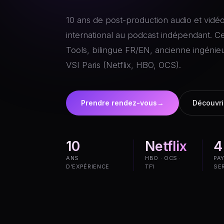
1
0
a
n
s
d
e
p
o
s
t
-
p
r
o
d
u
c
t
i
o
n
a
u
d
i
o
e
t
v
i
d
é
i
n
t
e
r
n
a
t
i
o
n
a
l
a
u
p
o
d
c
a
s
t
i
n
d
é
p
e
n
d
a
n
t
.
C
T
o
o
l
s
,
b
i
l
i
n
g
u
e
F
R
/
E
N
,
a
n
c
i
e
n
n
e
i
n
g
é
n
i
e
V
S
I
P
a
r
i
s
(
N
e
t
f
l
i
x
,
H
B
O
,
O
C
S
)
.
Prendre rendez-vous
→
Découvri
10
Netflix
4
ANS
HBO · OCS ·
PA
D'EXPÉRIENCE
TF1
SE