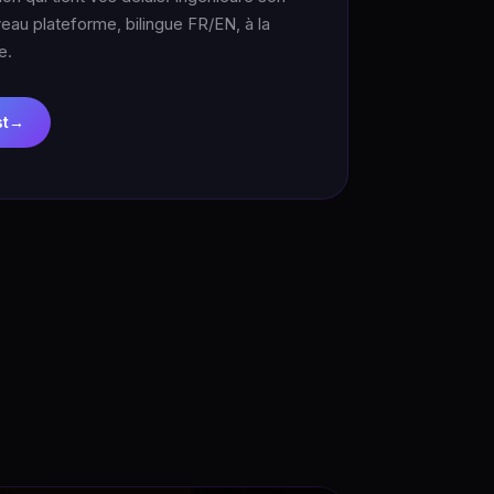
veau plateforme, bilingue FR/EN, à la
e.
st
→