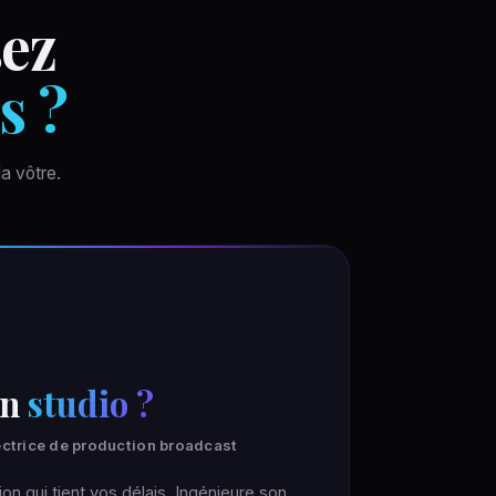
sez
s ?
a vôtre.
un
studio ?
rectrice de production broadcast
on qui tient vos délais. Ingénieure son