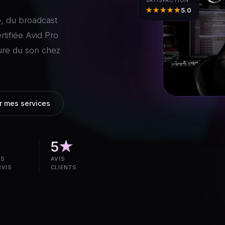
★★★★★
5.0
o
,
d
u
b
r
o
a
d
c
a
s
t
e
r
t
i
f
i
é
e
A
v
i
d
P
r
o
u
r
e
d
u
s
o
n
c
h
e
z
r mes services
5★
YS
AVIS
RVIS
CLIENTS