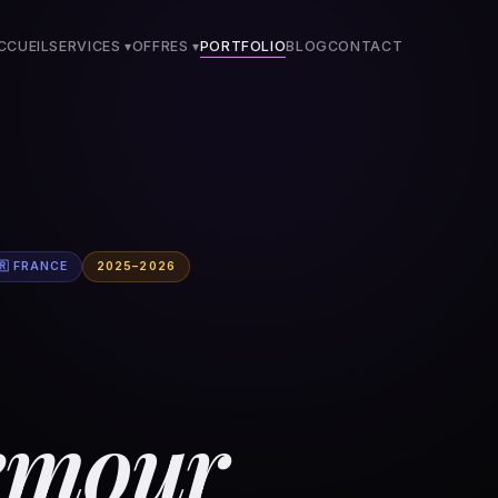
CCUEIL
SERVICES ▾
OFFRES
▾
PORTFOLIO
BLOG
CONTACT
🇷 FRANCE
2025–2026
emour