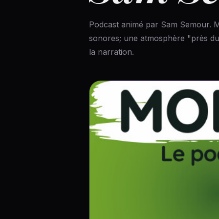
Podcast animé par Sam Semour. Mo
sonores; une atmosphère "près d
la narration.