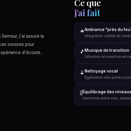
Ce que
j'ai fait
Ambiance "près du feu
🔥
 Semour, j'ai assuré le
Intégration subtile et cohé
nces sonores pour
Musique de transition
🎵
'expérience d'écoute.
Sélection et insertion en re
Nettoyage vocal
🧹
Égalisation des pistes pou
Équilibrage des niveau
🎚️
Harmonie entre voix, ambi