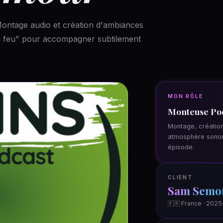
ntage audio et création d'ambiances
u feu" pour accompagner subtilement
MON RÔLE
Monteuse Po
Montage, créatio
atmosphère sonor
épisode.
CLIENT
Sam Semo
🇫🇷 France · 202