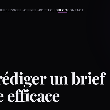
EIL
SERVICES ▾
OFFRES
▾
PORTFOLIO
BLOG
CONTACT
diger un brief
 efficace