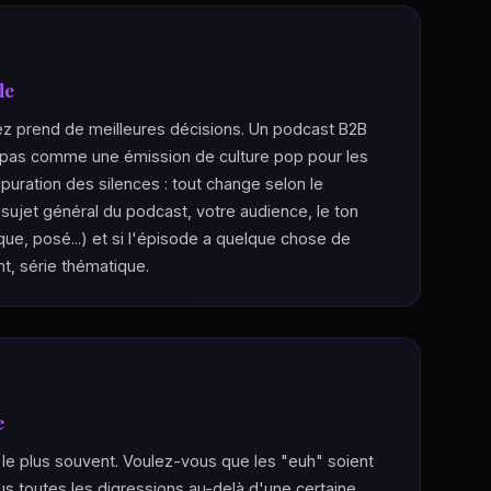
de
ez prend de meilleures décisions. Un podcast B2B
e pas comme une émission de culture pop pour les
épuration des silences : tout change selon le
 sujet général du podcast, votre audience, le ton
que, posé...) et si l'épisode a quelque chose de
ent, série thématique.
e
 le plus souvent. Voulez-vous que les "euh" soient
s toutes les digressions au-delà d'une certaine