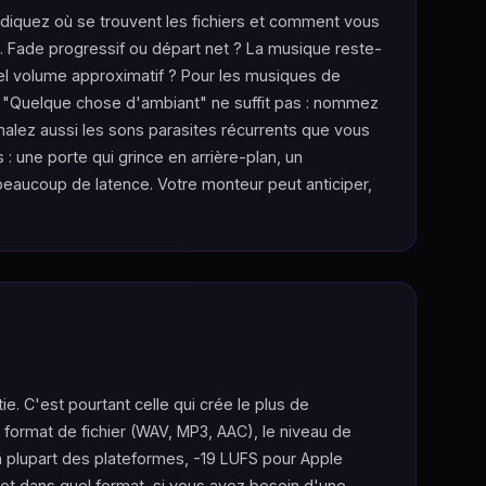
 indiquez où se trouvent les fichiers et comment vous
x. Fade progressif ou départ net ? La musique reste-
quel volume approximatif ? Pour les musiques de
s. "Quelque chose d'ambiant" ne suffit pas : nommez
Signalez aussi les sons parasites récurrents que vous
 une porte qui grince en arrière-plan, un
beaucoup de latence. Votre monteur peut anticiper,
e. C'est pourtant celle qui crée le plus de
 format de fichier (WAV, MP3, AAC), le niveau de
la plupart des plateformes, -19 LUFS pour Apple
 et dans quel format, si vous avez besoin d'une