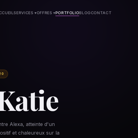
CCUEIL
SERVICES ▾
OFFRES
▾
PORTFOLIO
BLOG
CONTACT
20
Katie
ntre Alexa, atteinte d'un
ositif et chaleureux sur la