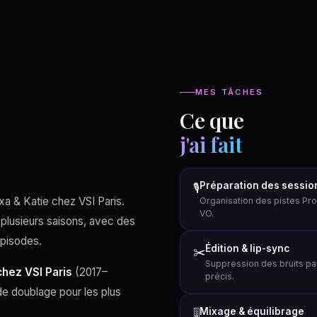
MES TÂCHES
Ce que
j'ai fait
Préparation des sessio
🎙
a & Katie chez VSI Paris.
Organisation des pistes Pro
VO.
 plusieurs saisons, avec des
épisodes.
Édition & lip-sync
✂️
Suppression des bruits par
chez VSI Paris
(2017–
précis.
de doublage pour les plus
Mixage & équilibrage
🎚