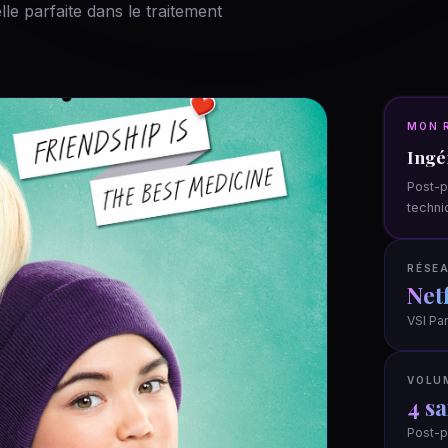
le parfaite dans le traitement
MON 
Ingé
Post-p
techni
RÉSEA
Netf
VSI Par
VOLU
4 s
Post-p