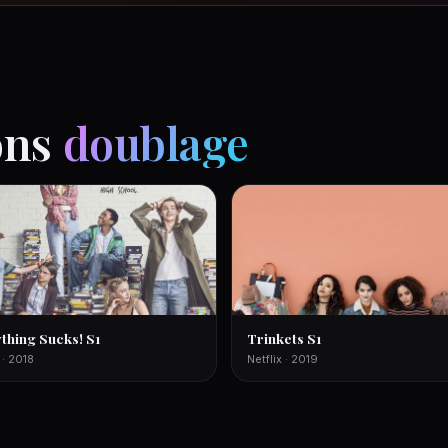
ons
doublage
thing Sucks! S1
Trinkets S1
 · 2018
Netflix · 2019