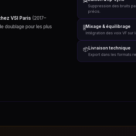
✂️
Suppression des bruits par
précis.
chez VSI Paris
(2017–
de doublage pour les plus
Mixage & équilibrage
🎚
Intégration des voix VF sur
Livraison technique
📦
Export dans les formats req