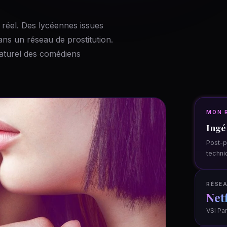
e réel. Des lycéennes issues
ns un réseau de prostitution.
 naturel des comédiens
MON 
Ingé
Post-p
techni
RÉSEA
Netf
VSI Par