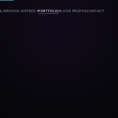
IL
SERVICES ▾
OFFRES
▾
PORTFOLIO
BLOG
À PROPOS
CONTACT