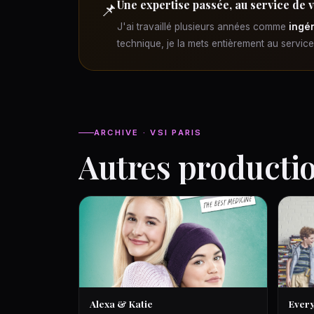
Une expertise passée, au service de 
📌
J'ai travaillé plusieurs années comme
ingén
technique, je la mets entièrement au servic
ARCHIVE · VSI PARIS
Autres producti
Alexa & Katie
Every