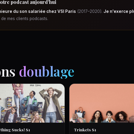
votre podcast aujourd'hui
ieure du son salariée chez VSI Paris
(2017–2020).
Je n'exerce pl
e de mes clients podcasts.
ons
doublage
thing Sucks! S1
Trinkets S1