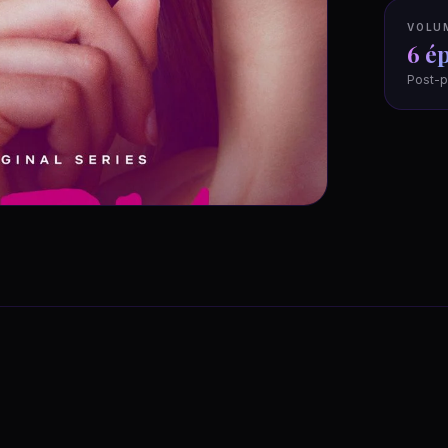
VOLU
6 é
Post-p