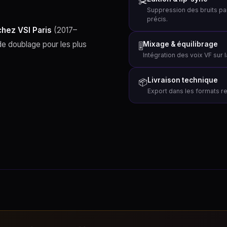
✂️
Suppression des bruits par
précis.
chez VSI Paris
(2017–
de doublage pour les plus
Mixage & équilibrage
🎚
Intégration des voix VF sur
Livraison technique
📦
Export dans les formats req