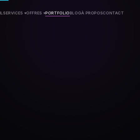
IL
SERVICES ▾
OFFRES
▾
PORTFOLIO
BLOG
À PROPOS
CONTACT