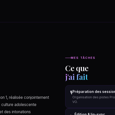
MES TÂCHES
Ce que
j'ai fait
Préparation des sessio
🎙
on 1, réalisée conjointement
Organisation des pistes Pro
VO.
a culture adolescente
t des intonations
Édition & lip-sync