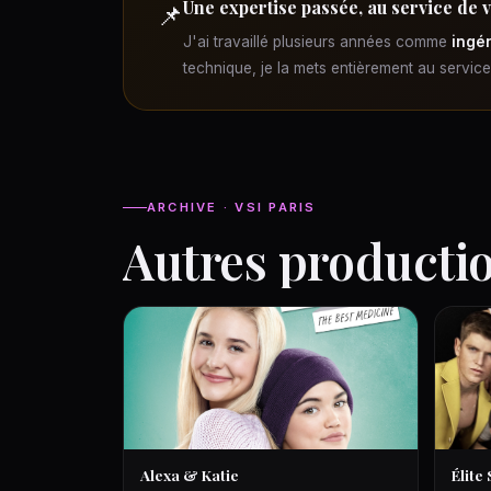
Une expertise passée, au service de 
📌
J'ai travaillé plusieurs années comme
ingén
technique, je la mets entièrement au servic
ARCHIVE · VSI PARIS
Autres producti
Alexa & Katie
Élite