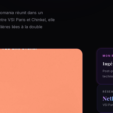
ptomania réunit dans un
tre VSI Paris et Chinkel, elle
lières liées à la double
MON 
Ingé
Post-p
techni
RÉSEA
Netf
VSI Par