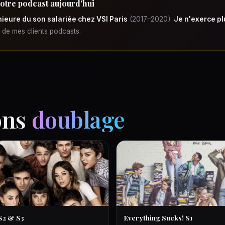
votre podcast aujourd'hui
ieure du son salariée chez VSI Paris
(2017–2020).
Je n'exerce pl
e de mes clients podcasts.
ons
doublage
 S2 & S3
Everything Sucks! S1