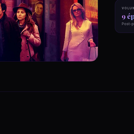
VOLU
9 é
Post-p