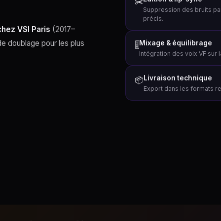
✂️
Suppression des bruits par
précis.
chez VSI Paris
(2017–
de doublage pour les plus
Mixage & équilibrage
🎚
Intégration des voix VF sur
Livraison technique
📦
Export dans les formats re