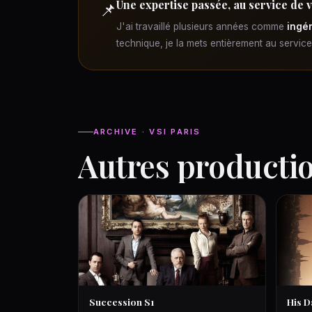
Une expertise passée, au service de 
📌
J'ai travaillé plusieurs années comme
ingén
technique, je la mets entièrement au servic
ARCHIVE · VSI PARIS
Autres producti
Succession S1
His D