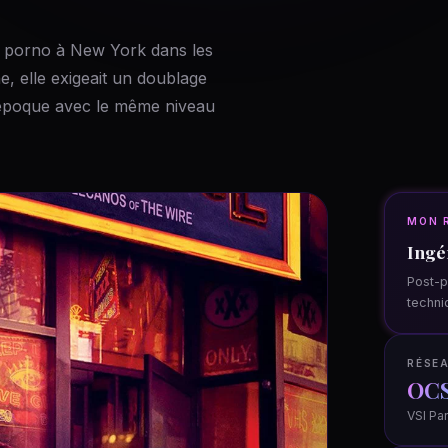
u porno à New York dans les
 elle exigeait un doublage
'époque avec le même niveau
MON 
Ingé
Post-p
techni
RÉSEA
OCS
VSI Par