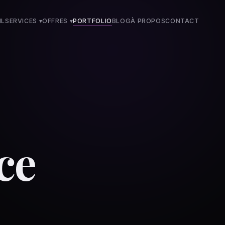
IL
SERVICES ▾
OFFRES
▾
PORTFOLIO
BLOG
À PROPOS
CONTACT
ce